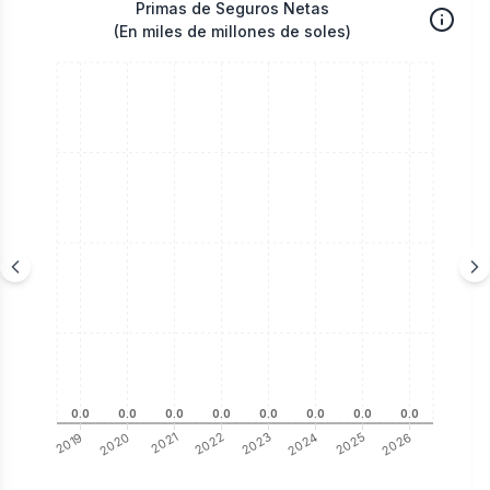
Primas de Seguros Netas
(En miles de millones de soles)
0.0
0.0
0.0
0.0
0.0
0.0
0.0
0.0
2019
2020
2021
2022
2023
2024
2025
2026