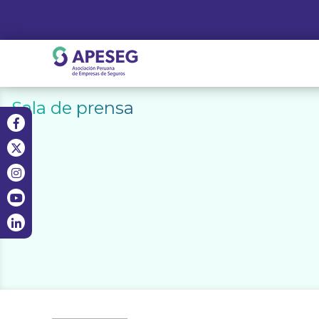
Skip
to
content
APESEG
Sala de prensa