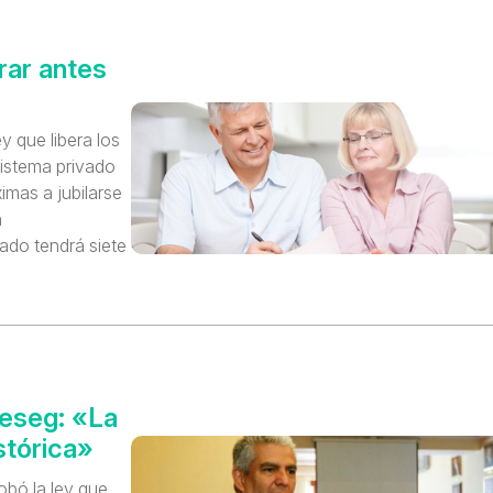
ar antes
ey que libera los
sistema privado
mas a jubilarse
n
ado tendrá siete
eseg: «La
stórica»
obó la ley que