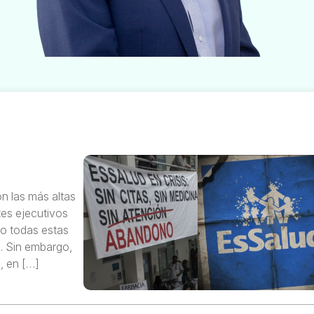
on las más altas
tes ejecutivos
ro todas estas
o. Sin embargo,
, en […]