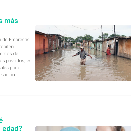
ís más
a de Empresas
epiten:
ientos de
os privados, es
ales para
eración
é
u edad?