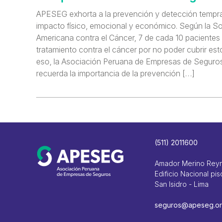
APESEG exhorta a la prevención y detección tempra
impacto físico, emocional y económico. Según la S
Americana contra el Cáncer, 7 de cada 10 pacientes
tratamiento contra el cáncer por no poder cubrir est
eso, la Asociación Peruana de Empresas de Segur
recuerda la importancia de la prevención […]
(511) 2011600
Amador Merino Rey
Edificio Nacional pis
San Isidro - Lima
seguros@apeseg.or