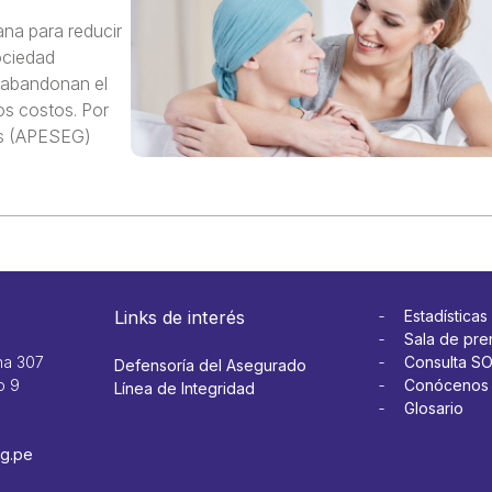
na para reducir
ociedad
 abandonan el
os costos. Por
os (APESEG)
Links de interés
Estadísticas
Sala de pre
na 307
Consulta S
Defensoría del Asegurado
o 9
Conócenos
Línea de Integridad
Glosario
g.pe