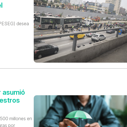
l
APESEG) desea
r asumió
iestros
500 millones en
uras por