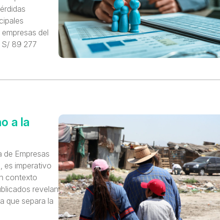
érdidas
cipales
y empresas del
s S/ 89 277
o a la
a de Empresas
 es imperativo
un contexto
ublicados revelan
ea que separa la