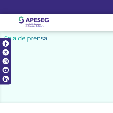
Skip
to
content
APESEG
Sala de prensa