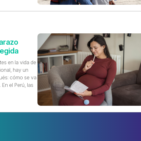
barazo
tegida
es en la vida de
ional, hay un
ués: cómo se va
En el Perú, las