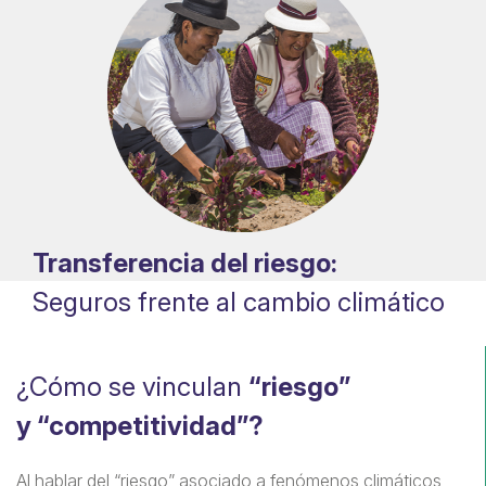
Transferencia del riesgo:
Seguros frente al cambio climático
¿Cómo se vinculan
“riesgo”
¿
y “competitividad”?
a
jo
Al hablar del “riesgo” asociado a fenómenos climáticos
Al