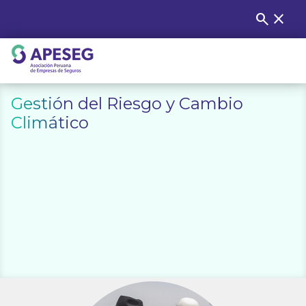
Skip
search
close
Buscar
to
content
APESEG
Gestión del Riesgo y Cambio
Climático