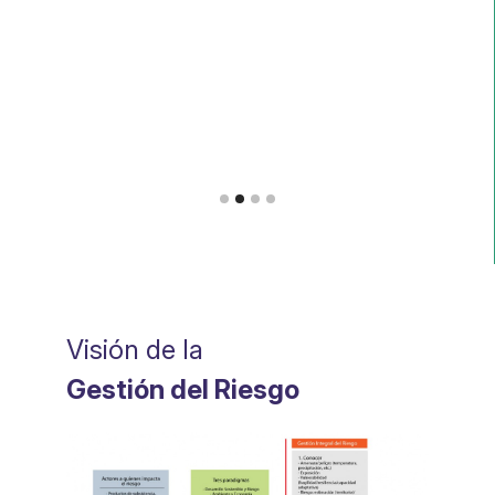
co
co
 de
Visión de la
Gestión del Riesgo