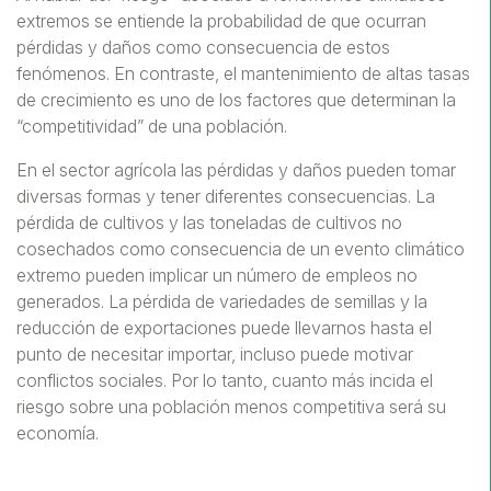
extremos se entiende la probabilidad de que ocurran
qu
pérdidas y daños como consecuencia de estos
de
fenómenos. En contraste, el mantenimiento de altas tasas
la
de crecimiento es uno de los factores que determinan la
ca
“competitividad” de una población.
nu
co
En el sector agrícola las pérdidas y daños pueden tomar
de
diversas formas y tener diferentes consecuencias. La
pérdida de cultivos y las toneladas de cultivos no
cosechados como consecuencia de un evento climático
extremo pueden implicar un número de empleos no
generados. La pérdida de variedades de semillas y la
reducción de exportaciones puede llevarnos hasta el
n
El
punto de necesitar importar, incluso puede motivar
in
conflictos sociales. Por lo tanto, cuanto más incida el
o
me
riesgo sobre una población menos competitiva será su
me
economía.
ma
de