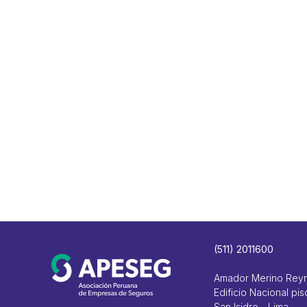
(511) 2011600
Amador Merino Rey
Edificio Nacional pis
San Isidro - Lima