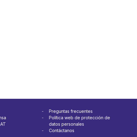
Preguntas frecuentes
nsa
Política web de protección de
OAT
datos personales
Contáctanos