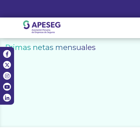
Skip
to
content
APESEG
Primas netas mensuales