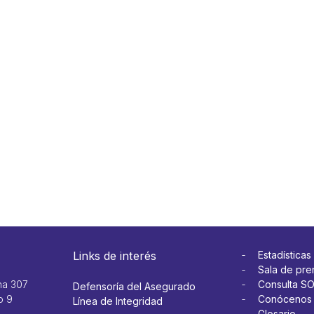
Links de interés
Estadísticas
Sala de pre
na 307
Consulta S
Defensoría del Asegurado
o 9
Conócenos
Línea de Integridad
Glosario