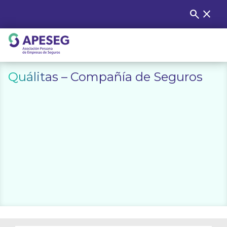
Skip
search
close
Buscar
to
content
APESEG
Quálitas – Compañía de Seguros