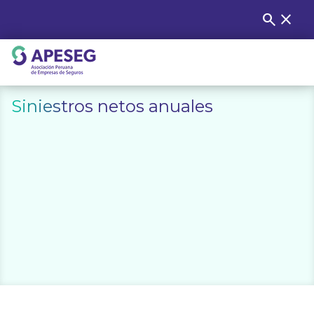
Skip
search
close
Buscar
to
content
APESEG
Siniestros netos anuales