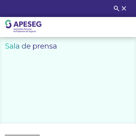
Skip
search
close
Buscar
to
content
APESEG
Sala de prensa