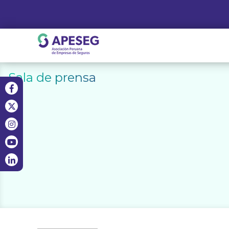
Skip
to
content
APESEG
Sala de prensa