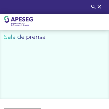
Skip
search
close
Buscar
to
content
APESEG
Sala de prensa