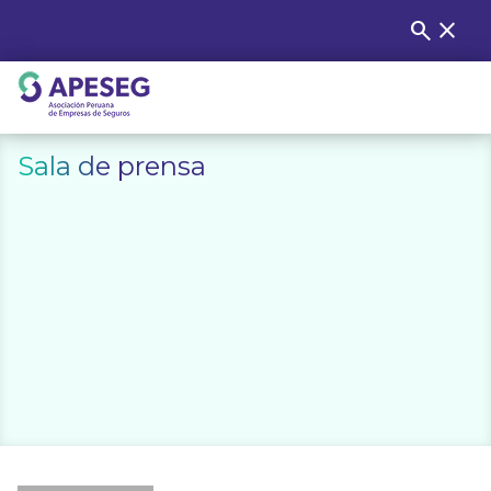
Skip
search
close
Buscar
to
content
APESEG
Sala de prensa