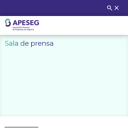
Skip
search
close
Buscar
to
content
APESEG
Sala de prensa