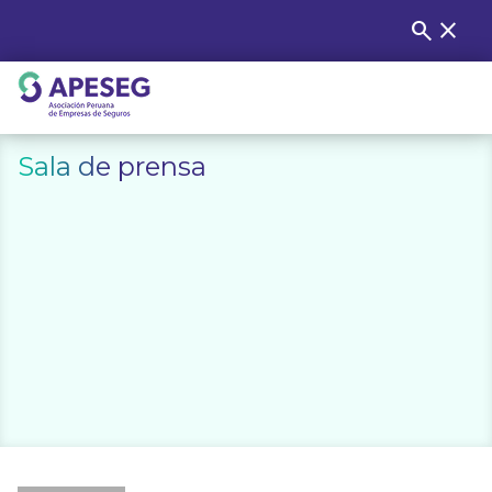
Skip
search
close
Buscar
to
content
APESEG
Sala de prensa