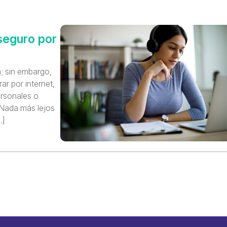
seguro por
; sin embargo,
r por internet,
rsonales o
 Nada más lejos
…]