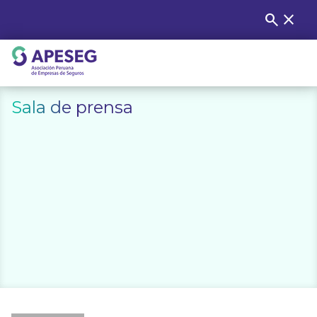
Skip
search
close
Buscar
to
content
APESEG
Sala de prensa