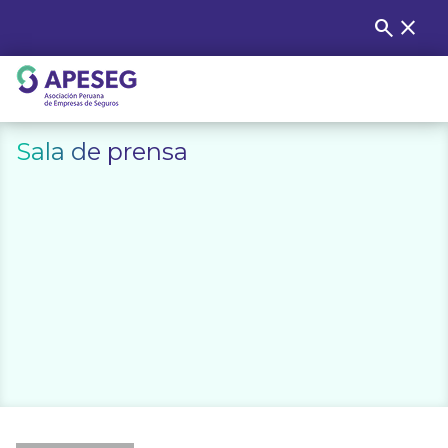
Skip
search
close
Buscar
to
content
APESEG
Sala de prensa