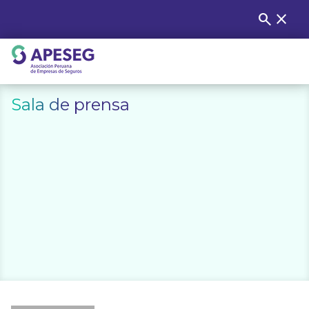
Skip
search
close
Buscar
to
content
APESEG
Sala de prensa