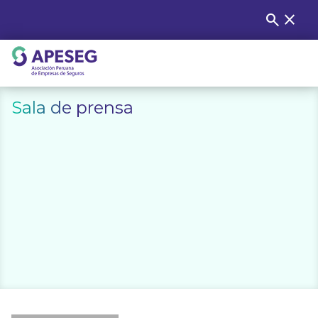
Skip
search
close
Buscar
to
content
APESEG
Sala de prensa