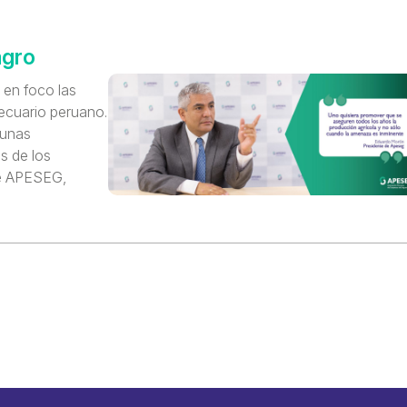
agro
 en foco las
ecuario peruano.
gunas
s de los
de APESEG,