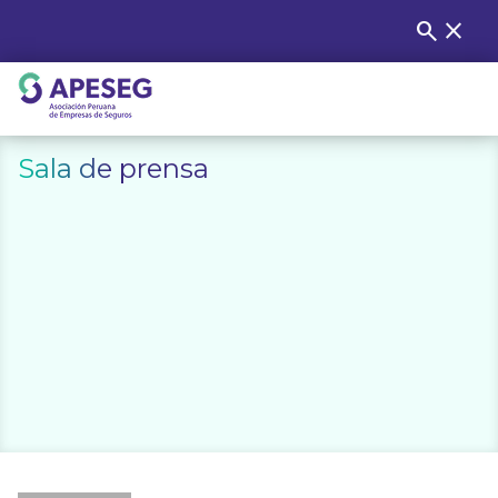
Skip
search
close
Buscar
to
content
APESEG
Sala de prensa