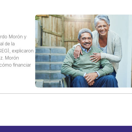
uardo Morón y
l de la
EG), explicaron
jez. Morón
cómo financiar