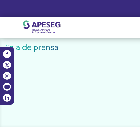
Skip
to
content
APESEG
Sala de prensa