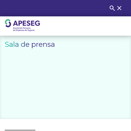
Skip
search
close
Buscar
to
content
APESEG
Sala de prensa