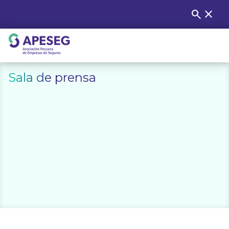
Skip
search
close
Buscar
to
content
APESEG
Sala de prensa