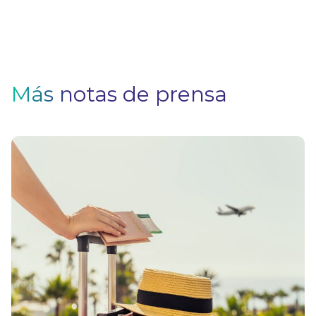
Más notas de prensa
V
F
Pa
q
si
n
u
s
el