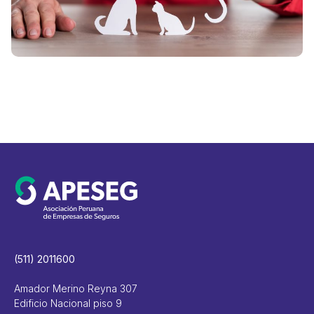
i
V
(511) 2011600
Amador Merino Reyna 307
Edificio Nacional piso 9