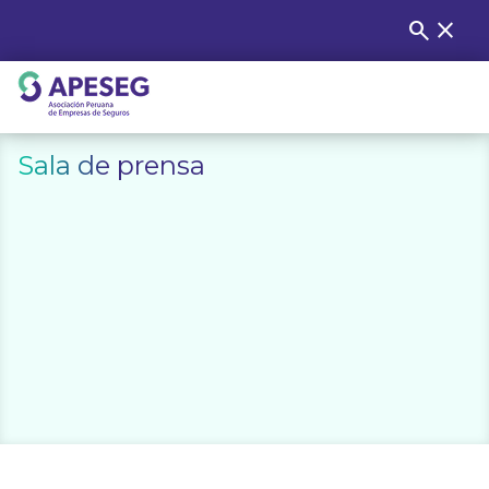
Skip
search
close
Buscar
to
content
APESEG
Sala de prensa