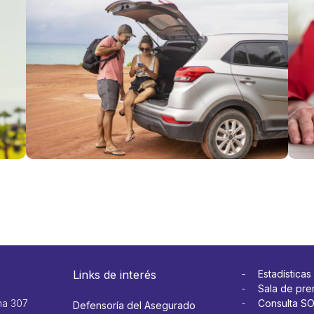
Fiestas
Patr
Patrias:
clav
qué hacer
viaj
si
y ev
necesitas
con
usar tu
en l
seguro en
carr
el
Ver 
extranjero
Ver más
Links de interés
Estadísticas
Sala de pre
na 307
Consulta S
Defensoría del Asegurado