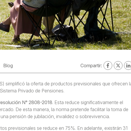
Blog
Compartir:
simplificó la oferta de productos previsionales que ofrecen l
 Sistema Privado de Pensiones.
resolución N° 2808-2018
. Esta reduce significativamente el
cado. De esta manera, la norma pretende facilitar la toma de
una pensión de jubilación, invalidez o sobrevivencia.
tos previsionales se reduce en 75%. En adelante, existirán 31