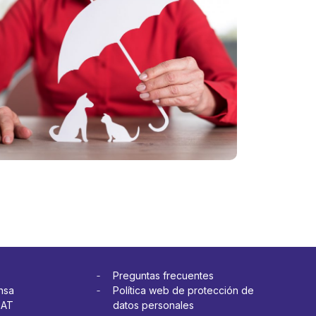
ias: cinco
con las
es para
mascotas
ar seguro
crece: cómo
itar
cuidar su
tratiempos
salud y
a
prevenir
etera
gastos
más
inesperados
Ver más
Preguntas frecuentes
nsa
Política web de protección de
OAT
datos personales