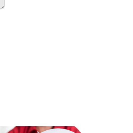
tas
El vínculo