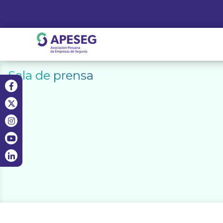
Skip
to
content
APESEG
Sala de prensa