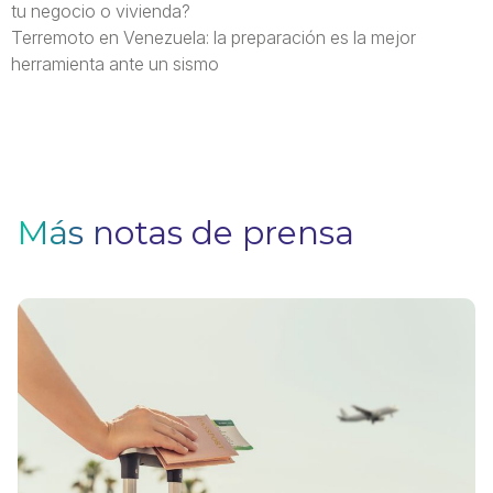
tu negocio o vivienda?
Terremoto en Venezuela: la preparación es la mejor
herramienta ante un sismo
Más notas de prensa
V
F
Pa
q
si
n