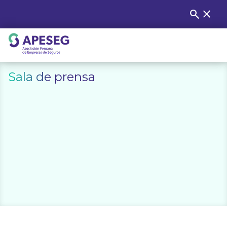
Skip
search
close
Buscar
to
content
APESEG
Sala de prensa