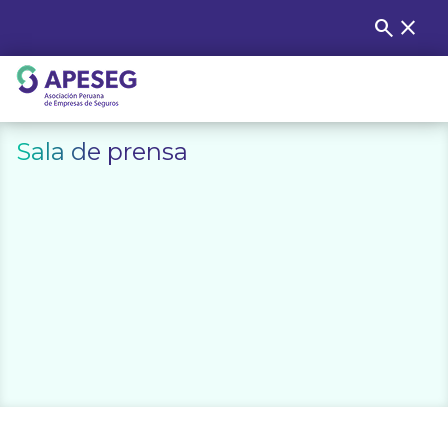
Skip
search
close
Buscar
to
content
APESEG
Sala de prensa