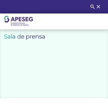
Skip
search
close
Buscar
to
content
APESEG
Sala de prensa