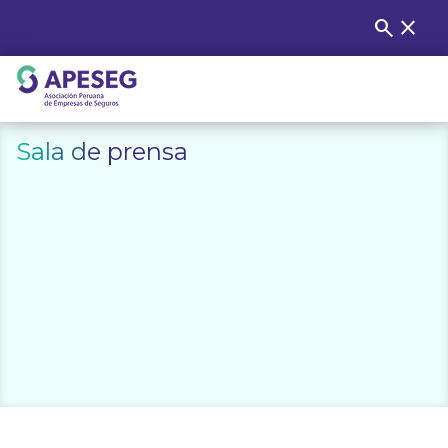
Skip
search
close
Buscar
to
content
APESEG
Sala de prensa