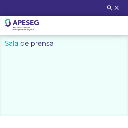
Skip
search
close
Buscar
to
content
APESEG
Sala de prensa