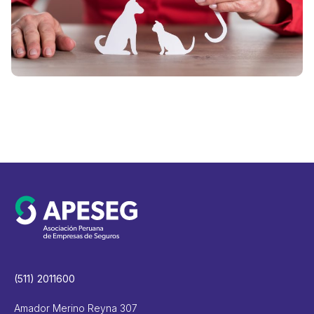
g
i
V
(511) 2011600
Amador Merino Reyna 307