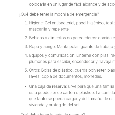
colocarla en un lugar de fácil alcance y de acc
¿Qué debe tener la mochila de emergencia?
Higiene: Gel antibacterial, papel higiénico, toa
mascarilla y repelente.
Bebidas y alimentos no perecederos: comida en
Ropa y abrigo: Manta polar, guante de trabajo 
Equipos y comunicación: Linterna con pilas, rad
plumones para escribir, encendedor y navaja mu
Otros: Bolsa de plástico, cuerda polyester, plás
llaves, copia de documentos, monedas.
Una caja de reserva
: sirve para que una famili
esta puede ser de cartón o plástico. La cantid
qué tanto se pueda cargar y del tamaño de est
vivienda y protegido del sol.
¿Qué debe tener la caja de reserva?