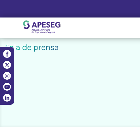
Skip
to
content
APESEG
Sala de prensa