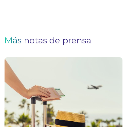
Más notas de prensa
V
F
Pa
q
si
n
u
s
el