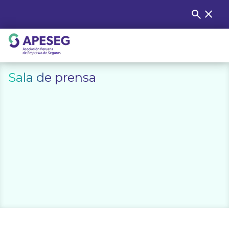
Skip
search
close
Buscar
to
content
APESEG
Sala de prensa