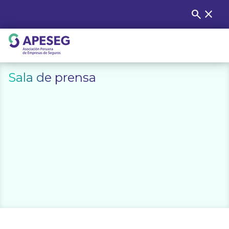
Skip
search
close
Buscar
to
content
APESEG
Sala de prensa