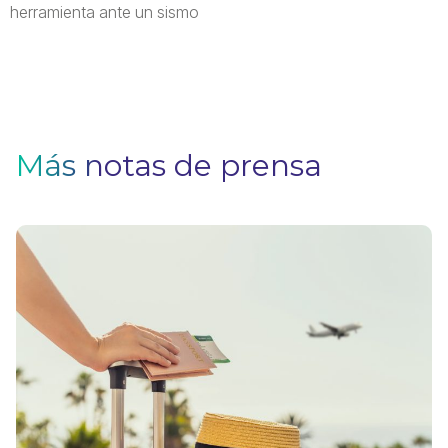
herramienta ante un sismo
Más notas de prensa
V
F
Pa
q
si
n
u
s