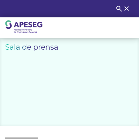
Skip
search
close
Buscar
to
content
APESEG
Sala de prensa