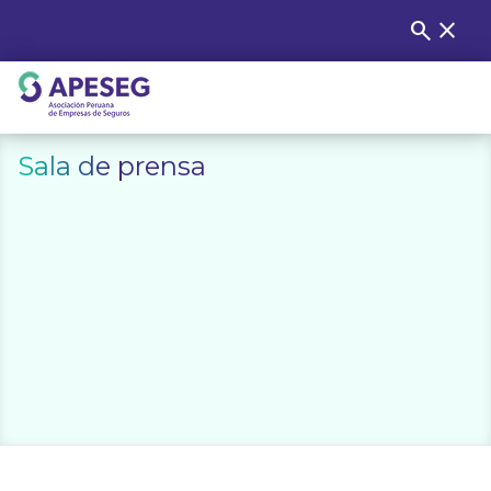
Skip
search
close
Buscar
to
content
APESEG
Sala de prensa