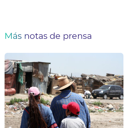
Más notas de prensa
El
e
in
c
el
r
a 
p
V