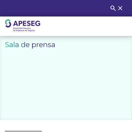
Skip
search
close
Buscar
to
content
APESEG
Sala de prensa