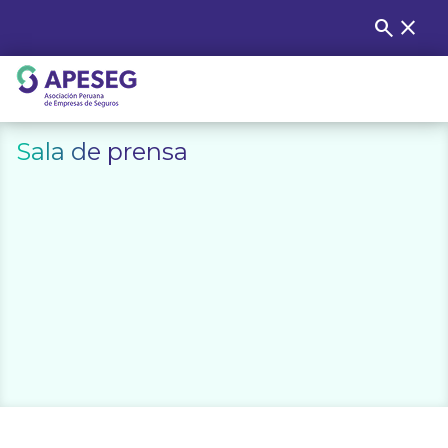
Skip
search
close
Buscar
to
content
APESEG
Sala de prensa