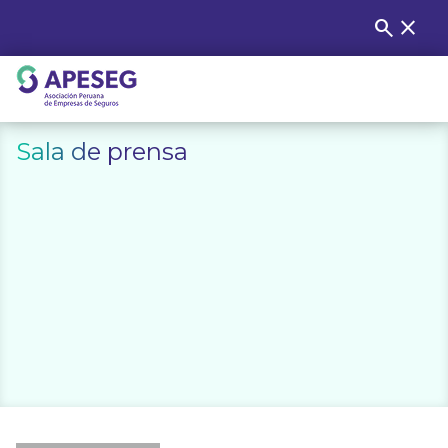
Skip
search
close
Buscar
to
content
APESEG
Sala de prensa