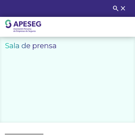
Skip
search
close
Buscar
to
content
APESEG
Sala de prensa