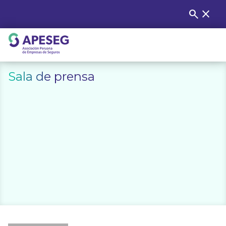
Skip
search
close
Buscar
to
content
APESEG
Sala de prensa