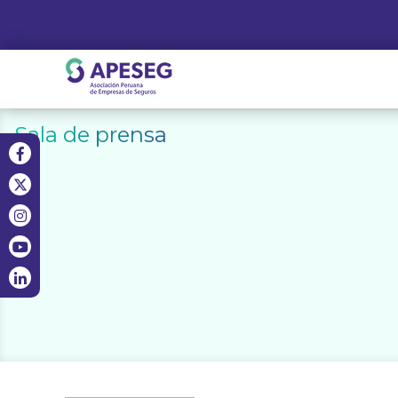
Skip
to
content
APESEG
Sala de prensa