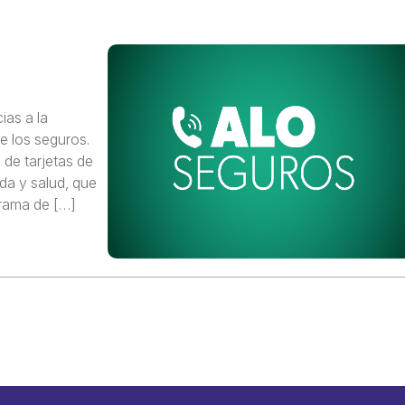
ias a la
e los seguros.
de tarjetas de
ida y salud, que
grama de […]