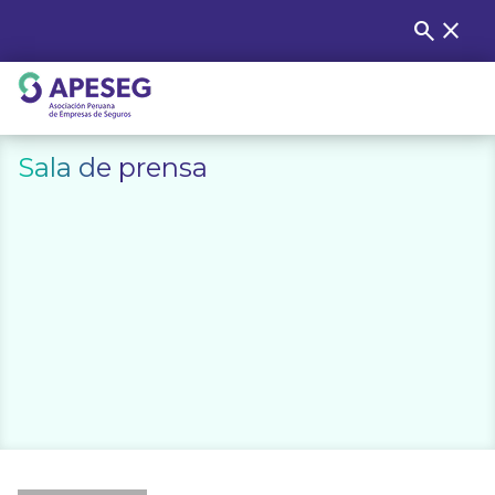
Skip
search
close
Buscar
to
content
APESEG
Sala de prensa