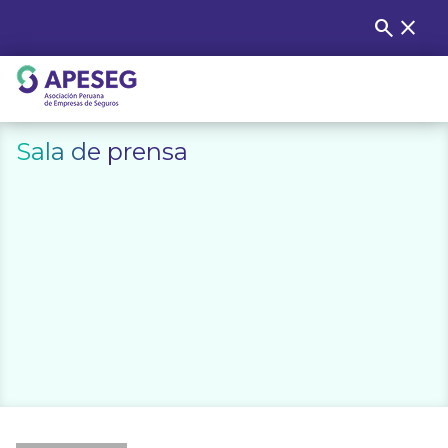
Skip
search
close
Buscar
to
content
APESEG
Sala de prensa