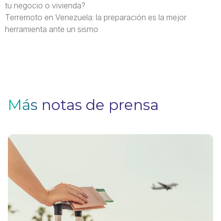
tu negocio o vivienda?
Terremoto en Venezuela: la preparación es la mejor
herramienta ante un sismo
Más notas de prensa
V
F
Pa
q
si
n