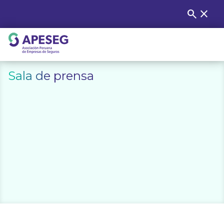
Skip
search
close
Buscar
to
content
APESEG
Sala de prensa