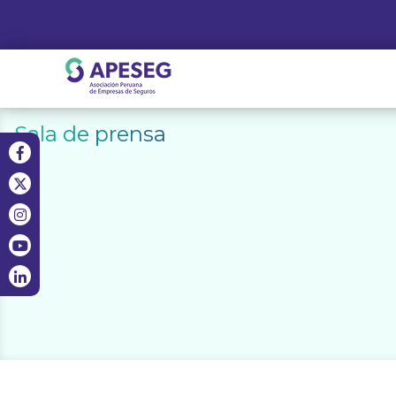
Skip
to
content
APESEG
Sala de prensa