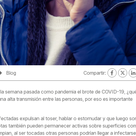
Blog
Compartir:
ó la semana pasada como pandemia el brote de COVID-19, ¿qu
 una alta transmisión entre las personas, por eso es importante
ectadas expulsan al toser, hablar o estornudar y que luego so
gotas también pueden permanecer activas sobre superficies co
impian, al ser tocadas otras personas podrían llegar a infectarse