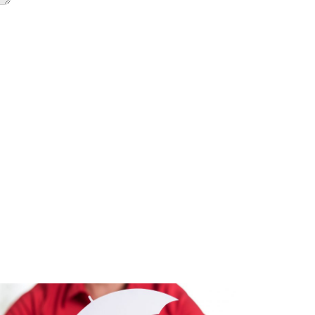
tas
El vínculo
ias: cinco
con las