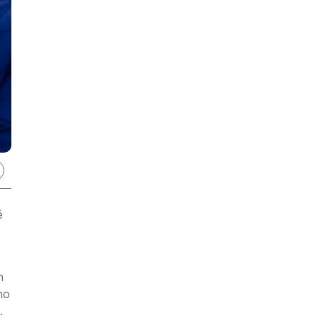
é
n
mo
.