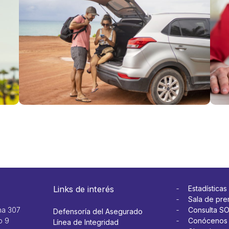
Patrias:
clav
qué hacer
viaj
si
y ev
necesitas
con
usar tu
en l
seguro en
carr
el
Ver 
extranjero
Ver más
Links de interés
Estadísticas
Sala de pre
na 307
Consulta S
Defensoría del Asegurado
o 9
Conócenos
Línea de Integridad