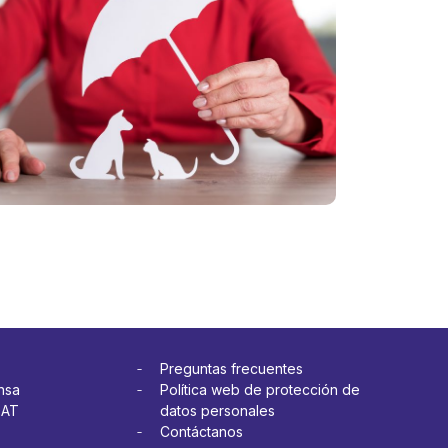
es para
mascotas
ar seguro
crece: cómo
itar
cuidar su
tratiempos
salud y
a
prevenir
etera
gastos
más
inesperados
Ver más
Preguntas frecuentes
nsa
Política web de protección de
OAT
datos personales
Contáctanos