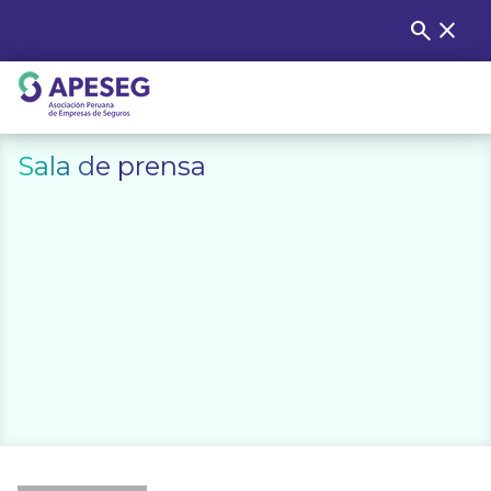
Skip
search
close
Buscar
to
content
APESEG
Sala de prensa