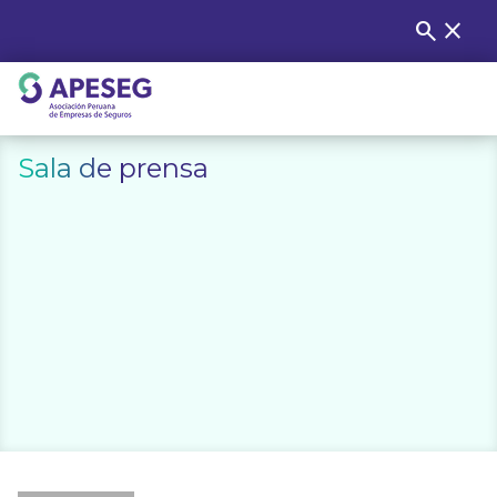
Skip
search
close
Buscar
to
content
APESEG
Sala de prensa