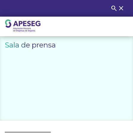
Skip
search
close
Buscar
to
content
APESEG
Sala de prensa